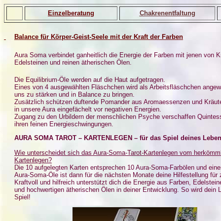
Einzelberatung
Chakrenentfaltung
Balance für Körper-Geist-Seele mit der Kraft der Farben
Aura Soma verbindet ganheitlich die Energie der Farben mit jenen von K
Edelsteinen und reinen ätherischen Ölen.
Die Equilibrium-Öle werden auf die Haut aufgetragen.
Eines von 4 ausgewählten Fläschchen wird als Arbeitsfläschchen ange
uns zu stärken und in Balance zu bringen.
Zusätzlich schützen duftende Pomander aus Aromaessenzen und Kräute
in unsere Aura eingefächelt vor negativen Energien.
Zugang zu den Urbildern der menschlichen Psyche verschaffen Quintes
ihren feinen Energieschwingungen.
AURA SOMA TAROT – KARTENLEGEN – für das Spiel deines Lebe
Wie unterscheidet sich das Aura-Soma-Tarot-Kartenlegen vom herkömm
Kartenlegen?
Die 10 aufgelegten Karten entsprechen 10 Aura-Soma-Farbölen und eine
Aura-Soma-Öle ist dann für die nächsten Monate deine Hilfestellung für
Kraftvoll und hilfreich unterstützt dich die Energie aus Farben, Edelstei
und hochwertigen ätherischen Ölen in deiner Entwicklung. So wird dein 
Spiel!