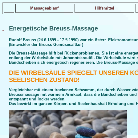
Massageablauf
Hilfsmittel
Energetische Breuss-Massage
Rudolf Breuss (24.6.1899 - 17.5.1990) war ein österr. Elektromonteu
(Entwickler der Breuss-Gemüsesaftkur)
Die Breuss-Massage hilft bei Rückenproblemen. Sie ist eine energ
entlang der Wirbelsäule mit Johanniskrautöl. Die Wirbelsäule wird 
Bandscheiben sich energetisch regenerieren. Die Breuss-Massage en
DIE WIRBELSÄULE SPIEGELT UNSEREN K
SEELISCHEN ZUSTAND!
Vergleichbar mit einem trockenen Schwamm, der durch Wasser wied
Breussmassage mit warmem Arnikaöl, dass die Bandscheiben und d
entspannt und locker werden.
Das bewirkt im ganzen Körper- und Seelenhaushalt Erholung und 