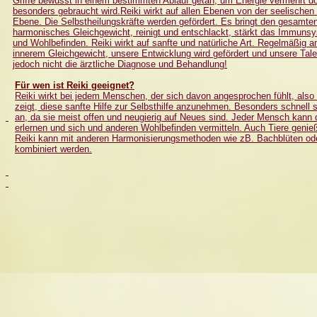
Griffe bewusst in einem bestimmten Ablauf getan, um Energie vermehrt do
besonders gebraucht wird.Reiki wirkt auf allen Ebenen von der seelischen 
Ebene. Die Selbstheilungskräfte werden gefördert. Es bringt den gesamte
harmonisches Gleichgewicht, reinigt und entschlackt, stärkt das Immunsy
und Wohlbefinden. Reiki wirkt auf sanfte und natürliche Art. Regelmäßig a
innerem Gleichgewicht, unsere Entwicklung wird gefördert und unsere Talen
jedoch nicht die ärztliche Diagnose und Behandlung!
Für wen ist Reiki geeignet?
Reiki wirkt bei jedem Menschen, der sich davon angesprochen fühlt, also
zeigt, diese sanfte Hilfe zur Selbsthilfe anzunehmen. Besonders schnell 
an, da sie meist offen und neugierig auf Neues sind. Jeder Mensch kann 
erlernen und sich und anderen Wohlbefinden vermitteln. Auch Tiere geni
Reiki kann mit anderen Harmonisierungsmethoden wie zB. Bachblüten o
kombiniert werden.