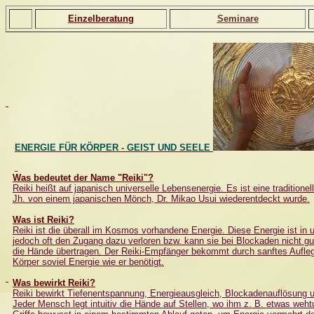
Einzelberatung
Seminare
ENERGIE FÜR KÖRPER - GEIST UND SEELE
Was bedeutet der Name "Reiki"?
Reiki heißt auf japanisch universelle Lebensenergie. Es ist eine traditione
Jh. von einem japanischen Mönch, Dr. Mikao Usui wiederentdeckt wurde.
Was ist Reiki?
Reiki ist die überall im Kosmos vorhandene Energie. Diese Energie ist in
jedoch oft den Zugang dazu verloren bzw. kann sie bei Blockaden nicht gut
die Hände übertragen. Der Reiki-Empfänger bekommt durch sanftes Aufle
Körper soviel Energie wie er benötigt.
Was bewirkt Reiki?
Reiki bewirkt Tiefenentspannung, Energieausgleich, Blockadenauflösung 
Jeder Mensch legt intuitiv die Hände auf Stellen, wo ihm z. B. etwas weht